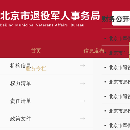
首页
>
政务公开
>
财务公开
财务公开
政务公开
北京市军供
领导简历
首页
信息发布
北京市军
机构信息
北京市退
服务专栏
北京市退
权力清单
北京市退
责任清单
北京市退
政策文件
北京市军供