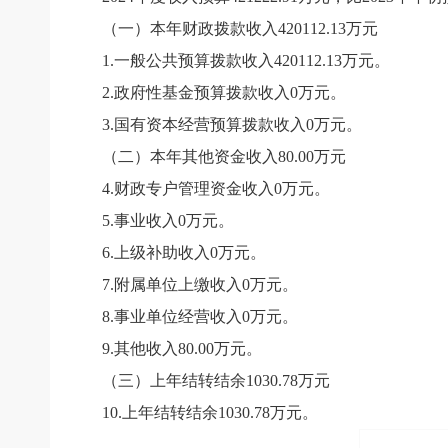
（一）本年财政拨款收入
420112.13
万元
1.
一般公共预算拨款收入
420112.13
万元。
2.
政府性基金预算拨款收入
0
万元。
3.
国有资本经营预算拨款收入
0
万元。
（二）本年其他资金
收入
80.00
万元
4.
财政专户管理资金收入
0
万元。
5.
事业收入
0
万元。
6.
上级补助收入
0
万元。
7.
附属单位上缴收入
0
万元。
8.
事业单位经营收入
0
万元。
9.
其他收入
80.00
万元。
（三）上年结转结余
1030.78
万元
10.
上年结转结余
1030.78
万元。