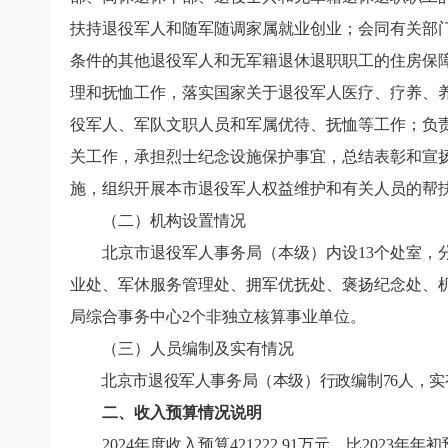
扶持退役军人和随军随调家属就业创业；会同有关部
条件的其他退役军人和无军籍退休退职职工的住房保
理和抚恤工作，落实国家关于退役军人医疗、疗养、
役军人、军队文职人员和军属优待、抚恤等工作；负
关工作，承担烈士纪念设施保护事宜，总结表彰和宣
施，组织开展本市退役军人权益维护和有关人员的帮
（二）机构设置情况
北京市退役军人事务局（本级）内设
13
个处室，
业处、军休服务管理处、拥军优抚处、褒扬纪念处、
局综合事务中心
2
个非独立核算事业单位。
（三）人员编制及实有情况
北京市退役军人事务局（本级）
行政编制
76
人，实
二、收入预算情况说明
2024
年度收入预算
421222.91
万元，
比
2023
年年初