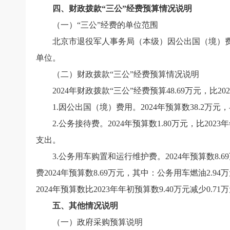
四、财政拨款“三公”经费预算情况说明
（一）“三公”经费的单位范围
北京市退役军人事务局（本级）因公出国（境）
单位。
（二）财政拨款“三公”经费预算情况说明
2024
年财政拨款“三公”经费预算
48.69
万元，比
202
1.
因公出国（境）费用。
2024
年预算数
38.2
万元，
2.
公务接待费。
2024
年预算数
1.80
万元，比
2023
年
支出。
3.
公务用车购置和运行维护费。
2024
年预算数
8.69
费
2024
年预算数
8.69
万元，其中：公务用车燃油
2.94
万
2024
年预算数比
2023
年年初预算数
9.40
万元减少
0.71
万
五、其他情况说明
（一）政府采购预算说明