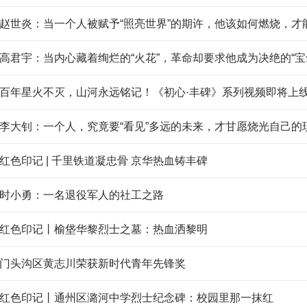
赵世炎：当一个人被赋予“照亮世界”的期许，他该如何燃烧，才
百年星火不灭，山河永远铭记！《初心·丰碑》系列视频即将上
李大钊：一个人，究竟要“看见”多远的未来，才甘愿烧光自己的
红色印记 | 千里铁道凝忠骨 京华热血铸丰碑
时小勇：一名退役军人的社工之路
红色印记丨榆垡华黎烈士之墓：热血洒黎明
门头沟区黄志川荣获新时代青年先锋奖
红色印记丨通州区潞河中学烈士纪念碑：校园里那一抹红