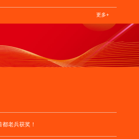
服务体系用心用情用力服务退役
特
人
更多+
首都老兵获奖！