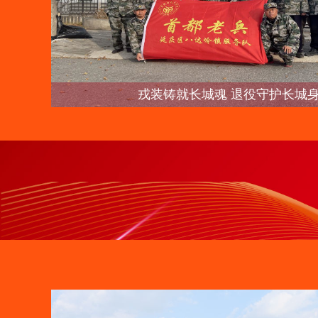
戎装铸就长城魂 退役守护长城