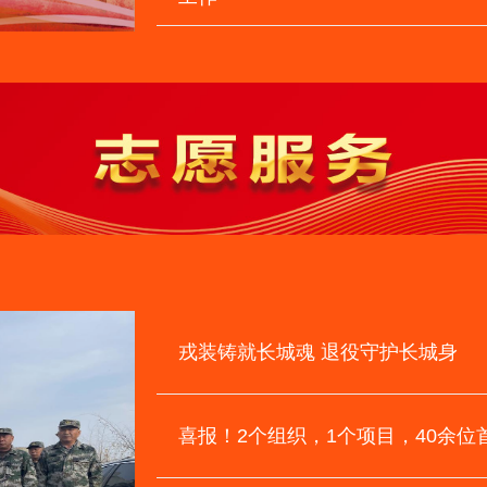
 烘托崇军氛围
东城区朝阳门街道：打造多维
军
戎装铸就长城魂 退役守护长城身
喜报！2个组织，1个项目，40余位