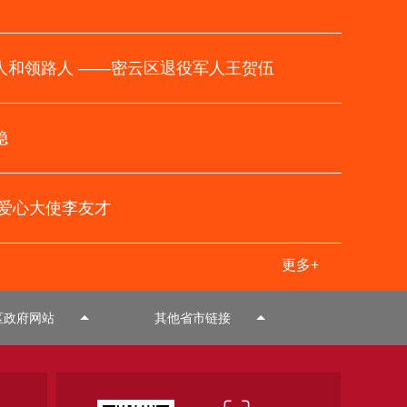
人和领路人 ——密云区退役军人王贺伍
稳
残爱心大使李友才
 ---助残爱心大使李友才
扎根基层 服务群众，做
更多+
区政府网站
其他省市链接