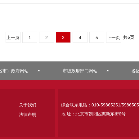
共
5
页
上一页
1
2
3
4
5
下一页
区市）政府网站
市级政府部门网站
各
关于我们
综合联系电话：010-59865251/5986505
地 址：北京市朝阳区惠新东街6号
法律声明