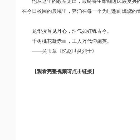
他从这里的教室走出，最终将生命融进民族复兴
在今日校园的晨曦里，奔涌在每一个为理想而燃烧的
龙华授首见丹心，浩气如虹铄古今。
千树桃花凝赤血，工人万代仰施英。
——吴玉章《忆赵世炎烈士》
【
观看完整视频请点击链接
】