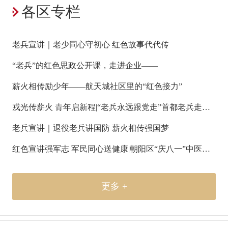
各区专栏
老兵宣讲｜老少同心守初心 红色故事代代传
“老兵”的红色思政公开课，走进企业——
薪火相传励少年——航天城社区里的“红色接力”
戎光传薪火 青年启新程|“老兵永远跟党走”首都老兵走进北京北控城市发展集团爱国教育宣讲活动圆满举行
老兵宣讲｜退役老兵讲国防 薪火相传强国梦
红色宣讲强军志 军民同心送健康|朝阳区“庆八一”中医义诊进军营暨“老兵永远跟党走”老兵宣讲活动
更多 +