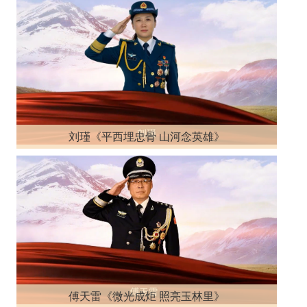
刘瑾《平西埋忠骨 山河念英雄》
傅天雷《微光成炬 照亮玉林里》