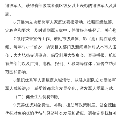
退役军人、获得省部级或者战区级及以上表彰的退役军人及
志。
6.开展为立功受奖军人家庭送喜报活动。按照区级统筹、
定程序和要求，及时送到军人家中，并做好台账登记、关心
7.做好荣誉宣传工作。鼓励市级媒体、影（剧）院在放映
频。每年“八一”前夕，协调相关部门及新闻媒体对从本市入
传，大力弘扬先进事迹。倡导利用大型集会、赛事播报、航
有关部门以及广播、电视、报刊、互联网等媒体，宣传立功
范围和影响。
8.组织优秀军人家属逛京城活动。从驻京部队立功受奖军
军人成长进步，感受首都北京发展变化，激发军人爱军习武
（二）健全生活优待制度
9.完善优抚对象抚恤、补助、援助等政策制度。健全抚恤
优抚对象的抚恤优待与经济社会发展相适应。调整定期抚恤