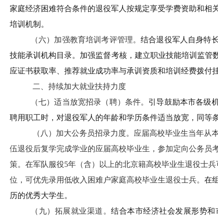
家庭经济困难符合条件的退役军人按规定享受学费资助和相
培训机制。
（六）加强教育培训考评管理。
结合退役军人自身特
技能承训机构目录。加强监督考核，建立职业技能培训监管
应证书获取率、推荐就业成功率与承训资质和培训经费拨付
二、持续加大就业扶持力度
（七）适当放宽招录（聘）条件。
引导鼓励本市各级
聘用职工时，对退役军人的年龄和学历条件适当放宽，同等
（八）加大公务员招录力度。
应届高校毕业生当年从
伍退役后复学完成学业的应届高校毕业生，参加定向公务员
策。在军队服役5年（含）以上的北京籍高校毕业生退役士兵
位，可优先录用低收入困难户家庭高校毕业生退役士兵。
在
历的优秀大学生。
（九）拓展就业渠道。
结合本市经济社会发展形势和