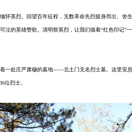
缅怀英烈。回望百年征程，无数革命先烈挺身而出、舍
可泣的英雄赞歌。清明祭英烈，让我们循着“红色印记”
着一处庄严肃穆的墓地——北土门无名烈士墓。这里安息着1
36位烈士。