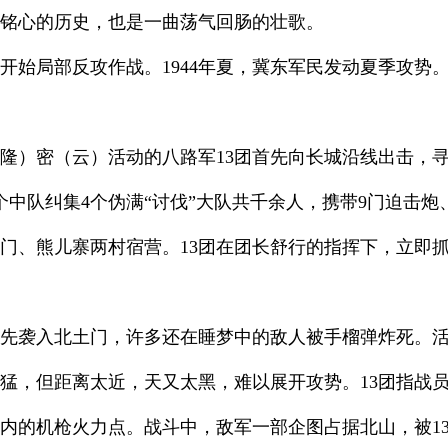
铭心的历史，也是一曲荡气回肠的壮歌。
民开始局部反攻作战。1944年夏，冀东军民发动夏季攻
隆）密（云）活动的八路军13团首先向长城沿线出击，寻机
中队纠集4个伪满“讨伐”大队共千余人，携带9门迫击炮、
北土门、熊儿寨两村宿营。13团在团长舒行的指挥下，立即
连首先袭入北土门，许多还在睡梦中的敌人被手榴弹炸死。
很猛，但距离太近，天又太黑，难以展开攻势。13团指战员
内的机枪火力点。战斗中，敌军一部企图占据北山，被1