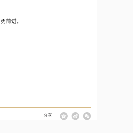
奋勇前进。
分享：