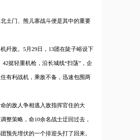
势。北土门、熊儿寨战斗便是其中的重要
歼敌。5月29日，13团在陡子峪设下
42挺轻重机枪，沿长城线“扫荡”，企
抓住有利战机，乘敌不备，迅速包围两
活命的敌人争相逃入敌指挥官住的大
调整策略，命10余名战士迂回过去，
3团预先埋伏的一个排迎头打了回来。