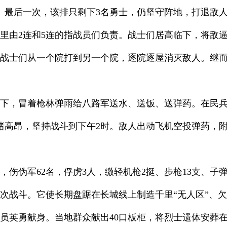
。最后一次，该排只剩下3名勇士，仍坚守阵地，打退敌
里由2连和5连的指战员们负责。战士们居高临下，将敌
战士们从一个院打到另一个院，逐院逐屋消灭敌人。继
下，冒着枪林弹雨给八路军送水、送饭、送弹药。在民
绪高昂，坚持战斗到下午2时。敌人出动飞机空投弹药，附
人，伤伪军62名，俘虏3人，缴轻机枪2挺、步枪13支、子
次战斗。它使长期盘踞在长城线上制造千里“无人区”、欠
指战员英勇献身。当地群众献出40口板柜，将烈士遗体安葬