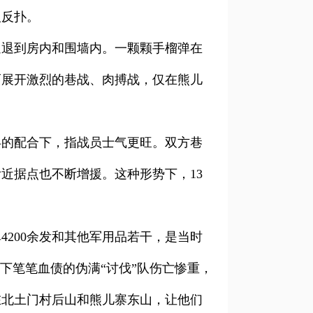
人反扑。
逼退到房内和围墙内。一颗颗手榴弹在
而展开激烈的巷战、肉搏战，仅在熊儿
兵的配合下，指战员士气更旺。双方巷
近据点也不断增援。这种形势下，13
弹4200余发和其他军用品若干，是当时
下笔笔血债的伪满“讨伐”队伤亡惨重，
在北土门村后山和熊儿寨东山，让他们