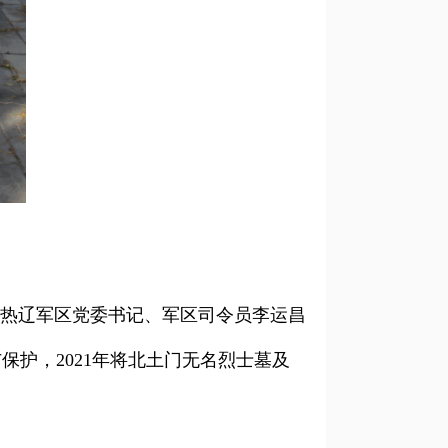
冀热辽军区党委书记、军区司令员李运昌
护，2021年将北土门无名烈士墓及