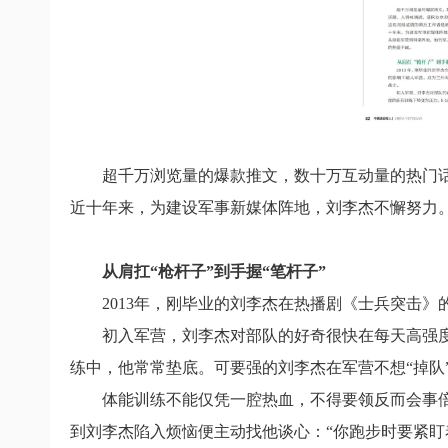
超千万浏览量的爆款推文，数十万互动量的热门话
近十年来，为建设军事新媒体阵地，刘李杰不懈努力
从肩扛“枪杆子”到手握“笔杆子”
2013年，刚毕业的刘李杰在热播剧《士兵突击
初入军营，刘李杰对部队的好奇很快在每天高强度
练中，他常常垫底。可要强的刘李杰在军营不想“掉队
体能训练不能仅凭一腔热血，不得要领反而会事倍
到刘李杰陷入烦恼便主动找他谈心：“你跑步时要紧盯