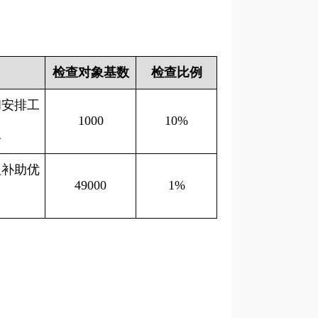
检查对象基数
检查比例
和安排工
1000
10%
兵
恤补助优
49000
1%