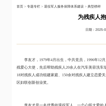
首页
>
专题专栏
>
退役军人服务保障体系建设
>
典型榜样
为残疾人抱
日期：2025-01
李友才，
1979
年
4
月出生，中共党员，
1996
年
12
月
残爱心大使，先后帮助残疾人
20
余人在汽车美容洗车
18
对残疾人成功组建家庭、
150
余对残疾人建立恋爱关
区妇联创新创业奖。
李友才是一名优秀的退役军人、一个心怀大爱的