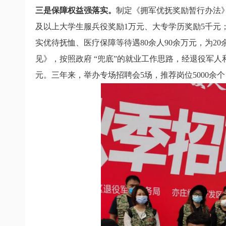
三是保障权益强落实。
制定《拥军优抚奖励暂行办法
及以上大学生服兵役奖励
1
万元、大专学历奖励
5
千元
实优待抚恤、医疗保障等待遇
80
余人
90
余万元，
为
20
见》，
按照政府 “兜底”的就业工作思路，经退役军
元。
三年来，举办专场招聘会
5
场，推荐岗位
5000
余个