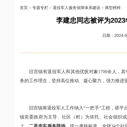
首页
>
专题专栏
>
退役军人服务保障体系建设
>
典型榜样
李建忠同志被评为2023
日期：2024-04
旧宫镇有退役军人和其他优抚对象
1700
余人，其
务的工作理念，坚持高位推动、凝心聚力，强力推进
旧宫镇将退役军人工作纳入“一把手”工程，搭平
镇党委政府为主导、社区（村）为依托、社会
组织
上
。
二是夯实服务阵地。
统一考核标准，
全镇
34
个社