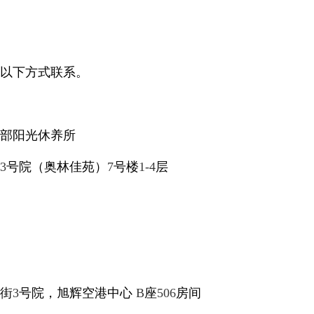
以下方式联系。
部阳光休养所
3
号院（奥林佳苑）
7
号楼
1-4
层
街
3
号院，旭辉空港中心
B
座
506
房间