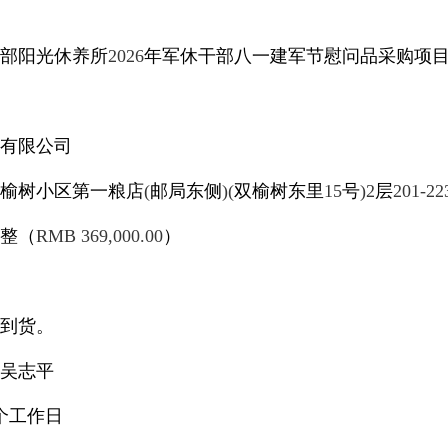
部阳光休养所
2026
年军休干部八一建军节慰问品采购项
有限公司
榆树小区第一粮店
(
邮局东侧
)(
双榆树东里
15
号
)2
层
201-22
整（
RMB 369,000.00
）
到货。
吴志平
个工作日