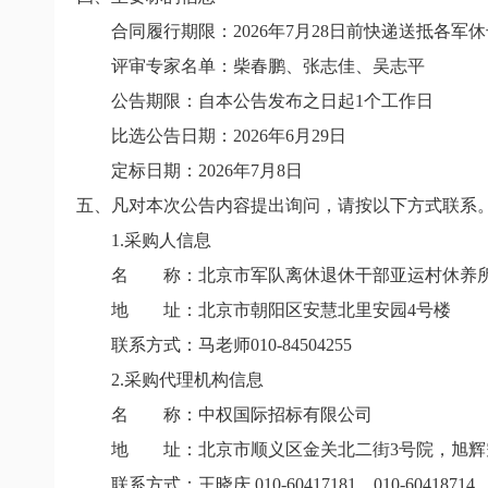
合同履行期限：
2026
年
7
月
28
日前快递送抵各军休
评审专家名单：柴春鹏、张志佳、吴志平
公告期限
：
自本公告发布之日起1个工作日
比选公告日期：2026年6月29日
定标日期
：
2026
年
7
月
8
日
五、凡对本次公告内容提出询问，请按以下方式联系
1.
采购人信息
名 称：北京市军队离休退休干部亚运村休养
地 址：
北京市朝阳区安慧北里安园
4
号楼
联系方式：
马老师
010-84504255
2.
采购代理机构信息
名 称：中权国际招标有限公司
地 址：北京市顺义区金关北二街
3
号院，旭辉
联系方式：王晓庆
010-60417181
、
010-60418714