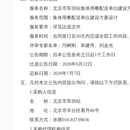
服务名称：
北京市军供站集体用餐配送单位建设
服务范围：集体用餐配送单位建设方案设计
服务要求：详见比选文件
服务时间：
合同签订后
30
天内完成全部工作内容
评审专家名单：闫树刚、朱建伟、刘金光
公告期限
：
自本公告发布之日起1个工作日
比选公告日期：2026年6月22日
定标日期
：
2026
年
7
月
7
日
五、凡对本次公告内容提出询问，请按以下方式联系
1.
采购人信息
名 称：北京市军供站
地 址：
北京市丰台区看丹
86
号
联系方式：
张赛
010-83739656
2.
采购代理机构信息