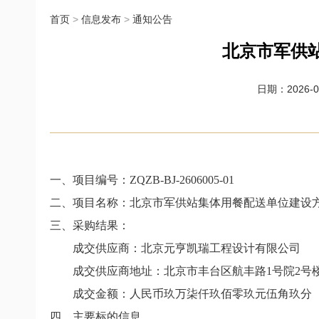
首页
>
信息发布
>
通知公告
北京市军供
日期：2026-07
一、项目编号：
ZQZB-BJ-2606005-01
二、项目名称：北京市军供站集体用餐配送单位建设
三、采购结果：
成交供应商：北京元亨凯瑞工程设计有限公司
成交供应商地址：北京市丰台区航丰路
1
号院
2
号
成交金额：人民币玖万柒仟玖佰零玖元伍角玖分
四、主要标的信息