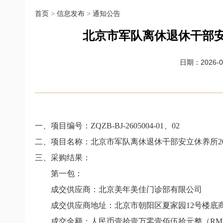
首页
>
信息发布
>
通知公告
北京市军队离休退休干部安
日期：2026-06
一、项目编号：
ZQZB-BJ-2605004-01
、02
二、项目名称：北京市军队离休退休干部安立休养所
2
三、采购结果：
第一包：
成交供应商：北京美年美佳门诊部有限公司
成交供应商地址：北京市朝阳区夏家园
12
号楼底
成交金额：人民币壹拾壹万零壹佰伍拾元整（
RMB