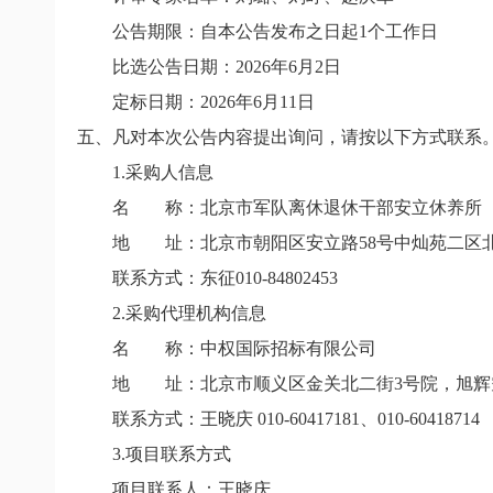
公告期限
：
自本公告发布之日起1个工作日
比选公告日期：2026年6月2日
定标日期
：
2026
年
6
月
11
日
五、凡对本次公告内容提出询问，请按以下方式联系
1.
采购人信息
名 称：北京市军队离休退休干部安立休养所
地 址：
北京市朝阳区安立路
58
号中灿苑二区
联系方式：东征
010-84802453
2.
采购代理机构信息
名 称：中权国际招标有限公司
地 址：北京市顺义区金关北二街
3
号院，旭辉
联系方式：王晓庆
010-60417181
、
010-60418714
3.
项目联系方式
项目联系人：王晓庆