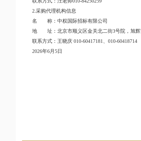
联系方式：汪老师
010-84250259
2.
采购代理机构信息
名 称：中权国际招标有限公司
地 址：北京市顺义区金关北二街
3
号院，旭辉
联系方式：王晓庆
010-60417181
、
010-60418714
2026
年
6
月
5
日