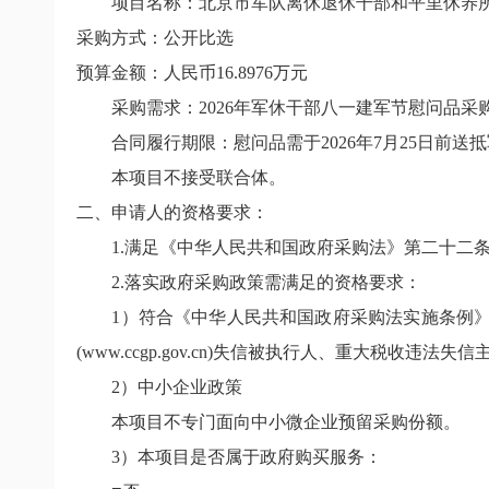
项目名称：北京市军队离休退休干部和平里休养
采购方式：公开比选
预算金额：人民币
16.8976
万元
采购需求：
2026
年军休干部八一建军节慰问品采
合同履行期限：慰问品需于
2026
年
7
月
25
日前送抵
本项目不接受联合体。
二、申请人的资格要求：
1.
满足《中华人民共和国政府采购法》第二十二
2.
落实政府采购政策需满足的资格要求：
1
）符合《中华人民共和国政府采购法实施条例》
(www.ccgp.gov.cn)
失信被执行人、重大税收违法失信
2
）中小企业政策
本项目不专门面向中小微企业预留采购份额。
3
）本项目是否属于政府购买服务：