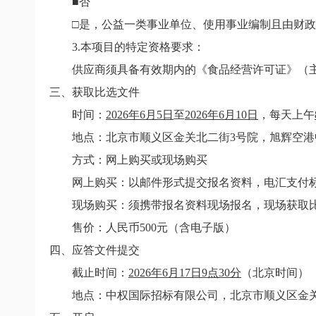
■否
□是，公益一类事业单位、使用事业编制且由财
3.
本项目的特定资格要求：
供应商须具备有效期内的《食品经营许可证》（
三、获取比选文件
时间：
2026
年
6
月
5
日
至
2026
年
6
月
10
日
，每天上午
地点：
北京市顺义区金关北二街
3
号院，旭辉空港
方式：网上购买或现场购买
网上购买：以邮件形式提交报名资料，电汇支付
现场购买：须携带报名资料现场报名，现场获取
售价：人民币
500
元（含电子版）
四、应答文件提交
截止时间：
2026
年
6
月
17
日
9
点
30
分
（北京时间）
地点：中权国际招标有限公司，北京市顺义区金