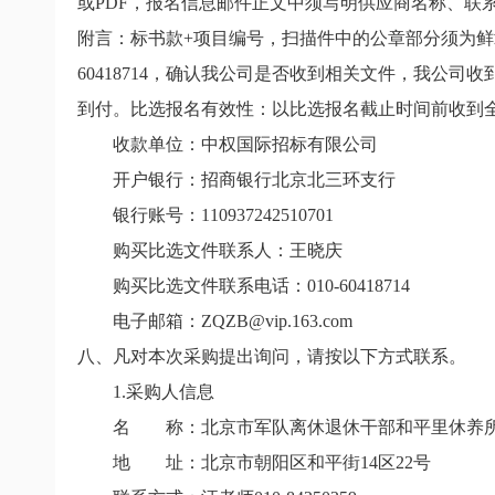
或
PDF
，报名信息邮件正文中须写明供应商名称、联
附言：标书款
+
项目编号，扫描件中的公章部分须为鲜
60418714
，确认我公司是否收到相关文件，我公司收
到付。比选报名有效性：以比选报名截止时间前收到
收款单位：中权国际招标有限公司
开户银行：招商银行北京北三环支行
银行账号：
110937242510701
购买比选文件联系人：王晓庆
购买比选文件联系电话：
010-60418714
电子邮箱：
ZQZB@vip.163.com
八、凡对本次采购提出询问，请按以下方式联系。
1.
采购人信息
名 称：北京市军队离休退休干部和平里休养
地 址：北京市朝阳区和平街
14
区
22
号