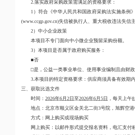
2.
落实政府采购政策需满足的资格要求：
1
）符合《中华人民共和国政府采购法实施条例》
(www.ccgp.gov.cn)
失信被执行人、重大税收违法失信
2
）中小企业政策
本项目不专门面向中小微企业预留采购份额。
3
）本项目是否属于政府购买服务：
■否
□是，公益一类事业单位、使用事业编制且由财
3.
本项目的特定资格要求：供应商须具备有效期
三、获取比选文件
时间：
2026
年
6
月
2
日
至
2026
年
6
月
5
日
，每天上午
8
地点：
北京市顺义区金关北二街
3
号院，旭辉空港
方式：网上购买或现场购买
网上购买：以邮件形式提交报名资料，电汇支付