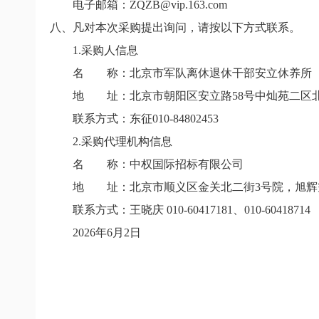
电子邮箱：
ZQZB@vip.163.com
八、凡对本次采购提出询问，请按以下方式联系。
1.
采购人信息
名
称：北京市军队离休退休干部安立休养所
地
址：北京市朝阳区安立路
58
号中灿苑二区
联系方式：东征
010-84802453
2.
采购代理机构信息
名
称：中权国际招标有限公司
地 址：北京市顺义区金关北二街
3
号院，旭辉
联系方式：王晓庆
010-60417181
、
010-60418714
2026
年
6
月
2
日