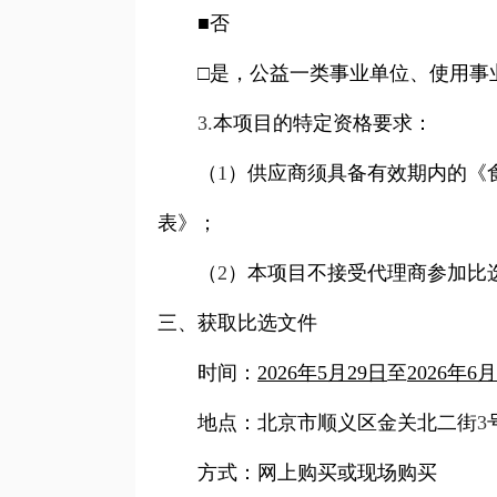
■否
□是，公益一类事业单位、使用事
3.
本项目的特定资格要求：
（
1
）供应商须具备有效期内的《
表》；
（
2
）本项目不接受代理商参加比
三、获取比选文件
时间：
2026
年
5
月
29
日
至
2026
年
6
月
地点：
北京市顺义区金关北二街
3
方式：网上购买或现场购买