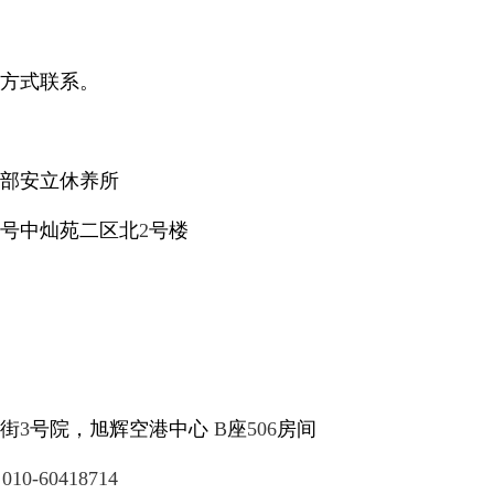
方式联系。
部安立休养所
号中灿苑二区北
2
号楼
街
3
号院，旭辉空港中心
B
座
506
房间
、
010-60418714