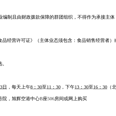
业编制且由财政拨款保障的群团组织，不得作为承接主体
食品经营许可证》（主体业态须包含：食品销售经营者）
选。
3
日
，每天上午
8
：
30
至
11
：
30
，下午
13
：
30
至
16
：
30
（
号院，旭辉空港中心
B
座
506
房间或网上购买