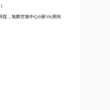
款）
号院，旭辉空港中心
B
座
506
房间