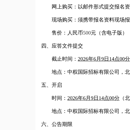
网上购买：以邮件形式提交报名资
现场购买：须携带报名资料现场报
售价：人民币
500
元（含电子版）
四、应答文件提交
截止时间：
2026
年
6
月
9
日
14
点
00
分
地点：中权国际招标有限公司，北
五、开启
时间：
2026
年
6
月
9
日
14
点
00
分
（北
地点：中权国际招标有限公司，北
六、公告期限