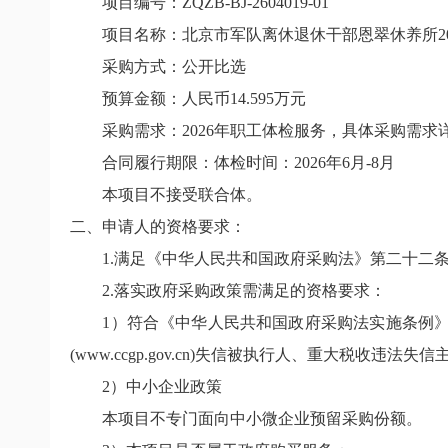
项目编号：
ZQZB-BJ-2604019-01
项目名称：北京市军队离休退休干部恩翠休养所
2
采购方式：公开比选
预算金额：人民币
14.595
万元
采购需求：
2026
年职工体检服务，具体采购需求
合同履行期限：体检时间：
2026
年
6
月
-8
月
本项目不接受联合体。
二、申请人的资格要求：
1.
满足《中华人民共和国政府采购法》第二十二
2.
落实政府采购政策需满足的资格要求：
1
）符合《中华人民共和国政府采购法实施条例》
(www.ccgp.gov.cn)
失信被执行人、重大税收违法失信
2
）中小企业政策
本项目不专门面向中小微企业预留采购份额。