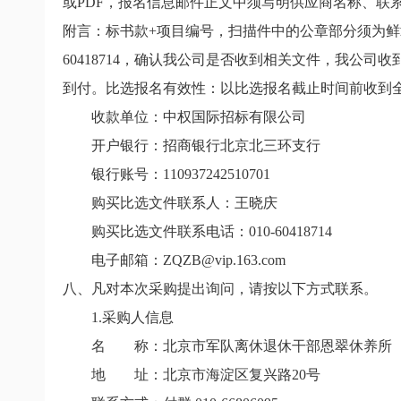
或
PDF
，报名信息邮件正文中须写明供应商名称、联
附言：标书款
+
项目编号，扫描件中的公章部分须为鲜
60418714
，确认我公司是否收到相关文件，我公司收
到付。比选报名有效性：以比选报名截止时间前收到
收款单位：中权国际招标有限公司
开户银行：招商银行北京北三环支行
银行账号：
110937242510701
购买比选文件联系人：王晓庆
购买比选文件联系电话：
010-60418714
电子邮箱：
ZQZB@vip.163.com
八、凡对本次采购提出询问，请按以下方式联系。
1.
采购人信息
名 称：北京市军队离休退休干部恩翠休养所
地 址：北京市海淀区复兴路
20
号