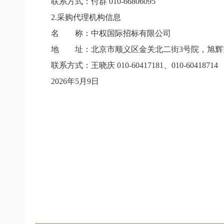
联系方式：付群
010-66806095
2.
采购代理机构信息
名 称：中权国际招标有限公司
地 址：北京市顺义区金关北二街
3
号院，旭辉
联系方式：王晓庆
010-60417181
、
010-60418714
2026
年
5
月
9
日