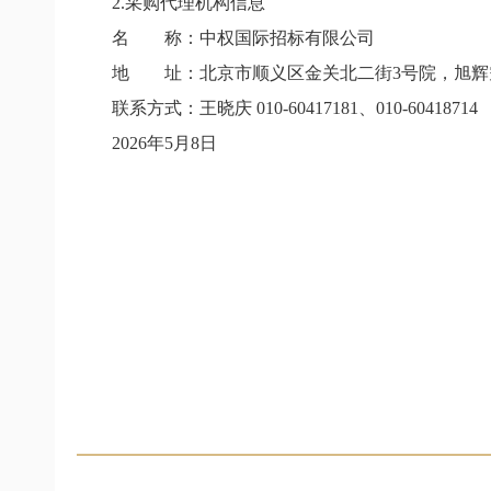
2.
采购代理机构信息
名 称：中权国际招标有限公司
地 址：北京市顺义区金关北二街
3
号院，旭辉
联系方式：王晓庆
010-60417181
、
010-60418714
2026
年
5
月
8
日