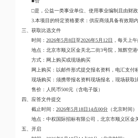
■否
□是，公益一类事业单位、使用事业编制且由财
3.
本项目的特定资格要求：供应商须具备有效期
三、获取比选文件
时间：
2026
年
5
月
8
日
至
2026
年
5
月
12
日
，每天上午
地点：
北京市顺义区金关北二街
3
号院，旭辉空港
方式：网上购买或现场购买
网上购买：以邮件形式提交报名资料，电汇支付
现场购买：须携带报名资料现场报名，现场获取
售价：人民币
500
元（含电子版）
四、应答文件提交
截止时间：
2026
年
5
月
18
日
14
点
00
分
（北京时间）
地点：中权国际招标有限公司，北京市顺义区金
五、开启