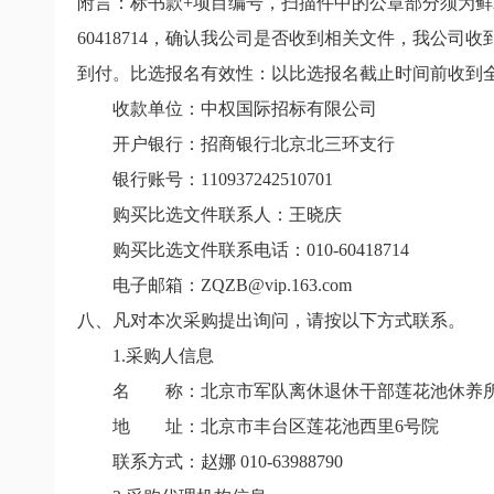
附言：标书款
+
项目编号，扫描件中的公章部分须为鲜
60418714
，确认我公司是否收到相关文件，我公司收
到付。比选报名有效性：以比选报名截止时间前收到
收款单位：中权国际招标有限公司
开户银行：招商银行北京北三环支行
银行账号：
110937242510701
购买比选文件联系人：王晓庆
购买比选文件联系电话：
010-60418714
电子邮箱：
ZQZB@vip.163.com
八、凡对本次采购提出询问，请按以下方式联系。
1.
采购人信息
名 称：北京市军队离休退休干部莲花池休养
地 址：北京市丰台区莲花池西里
6
号院
联系方式：赵娜
010-63988790