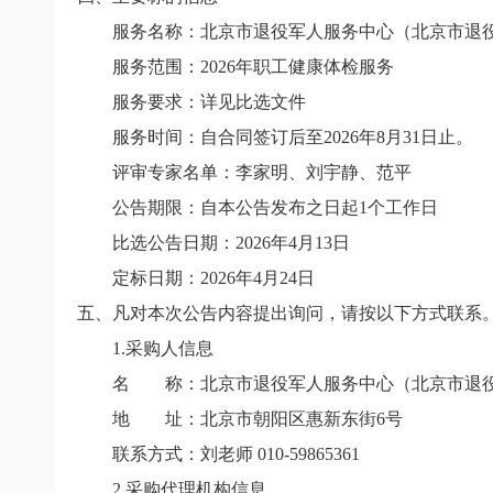
服务名称：
北京市退役军人服务中心（北京市退
服务范围：
2026
年职工健康体检服务
服务要求：详见比选文件
服务时间：
自合同签订后至
2026
年
8
月
31
日止。
评审专家名单：李家明、刘宇静、范平
公告期限
：
自本公告发布之日起1个工作日
比选公告日期：2026年4月13日
定标日期
：
2026
年
4
月
24
日
五、凡对本次公告内容提出询问，请按以下方式联系
1.
采购人信息
名 称：北京市退役军人服务中心（北京市退役
地 址：
北京市朝阳区惠新东街
6
号
联系方式：刘老师
010-59865361
2.
采购代理机构信息