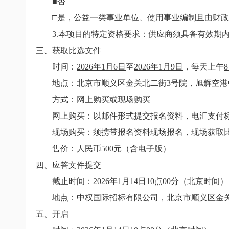
■否
□是，公益一类事业单位、使用事业编制且由财
3.
本项目的特定资格要求：供应商须具备有效期
三、获取比选文件
时间：
2026
年
1
月
6
日
至
2026
年
1
月
9
日
，每天上午
8
地点：
北京市顺义区金关北二街
3
号院，旭辉空港
方式：网上购买或现场购买
网上购买：以邮件形式提交报名资料，电汇支付
现场购买：须携带报名资料现场报名，现场获取
售价：人民币
500
元（含电子版）
四、应答文件提交
截止时间：
2026
年
1
月
14
日
10
点
00
分
（北京时间）
地点：中权国际招标有限公司，北京市顺义区金
五、开启