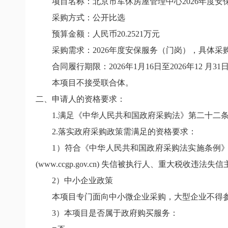
项目名称：北京市军休房屋管理中心
2026
年度安
采购方式：公开比选
预算金额：人民币
20.2521
万元
采购需求：
2026
年度安保服务（门岗），具体采
合同履行期限：
2026
年
1
月
16
日至
2026
年
12
月
31
本项目不接受联合体。
二、申请人的资格要求：
1.
满足《中华人民共和国政府采购法》第二十二
2.
落实政府采购政策需满足的资格要求：
1
）符合《中华人民共和国政府采购法实施条例》
(www.ccgp.gov.cn)
失信被执行人、重大税收违法失信
2
）中小企业政策
本项目专门面向中小微企业采购，大型企业不得
3
）本项目是否属于政府购买服务：