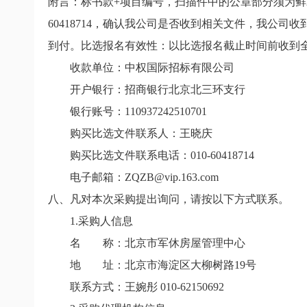
附言：标书款
+
项目编号，扫描件中的公章部分须为鲜
60418714
，确认我公司是否收到相关文件，我公司收
到付。比选报名有效性：以比选报名截止时间前收到
收款单位：中权国际招标有限公司
开户银行：招商银行北京北三环支行
银行账号：
110937242510701
购买比选文件联系人：王晓庆
购买比选文件联系电话：
010-60418714
电子邮箱：
ZQZB@vip.163.com
八、凡对本次采购提出询问，请按以下方式联系。
1.
采购人信息
名 称：北京市军休房屋管理中心
地 址：北京市海淀区大柳树路
19
号
联系方式：王婉彤
010-62150692