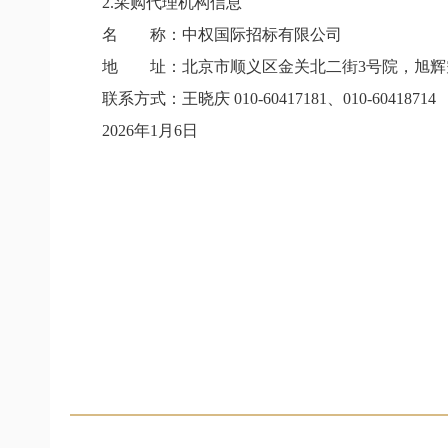
2.
采购代理机构信息
名 称：中权国际招标有限公司
地 址：北京市顺义区金关北二街
3
号院，旭辉
联系方式：王晓庆
010-60417181
、
010-60418714
2026
年
1
月
6
日