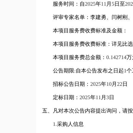
服务时间：自
2025
年
11
月
5
日至
202
评审专家名单：李建勇、闫树刚、
本项目服务费收费标准及金额：
本项目服务费收费标准：详见比选
本项目服务费总金额：
0.142714
万
公告期限
:
自本公告发布之日起
1
个
招标公告日期：
2025
年
10
月
22
日
定标日期：
2025
年
11
月
3
日
五、凡对本次公告内容提出询问，请按
1.
采购人信息