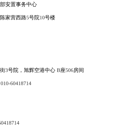
部安置事务中心
陈家营西路
5
号院
10
号楼
街
3
号院，旭辉空港中心
B
座
506
房间
、
010-60418714
60418714