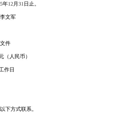
5
年
12
月
31
日止。
李文军
文件
元（人民币）
工作日
以下方式联系。