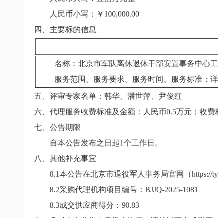
人民币小写：￥
100,000.00
四、主要标的信息
名称：北京市军队离休退休干部安置事务中心工
服务范围、服务要求、服务时间、服务标准：详
五、评审专家名单：韩华、潘世萍、尹俊红
六、代理服务收费标准及金额：人民币
0.5
万元；收费
七、公告期限
自本公告发布之日起
1
个工作日。
八、其他补充事宜
8.1
本公告在北京市退役军人事务局官网（
https://t
8.2
采购代理机构项目编号：
BJJQ-2025-1081
8.3
成交供应商得分：
90.83