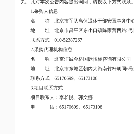
九、凡对本次公告内容提出询问，请按以下方式联系
1.
采购人信息
名 称：北京市军队离休退休干部安置事务中心
地 址：北京市昌平区东小口镇陈家营西路5号院
联系方式：010-52387267
2.采购代理机构信息
名
称：北京汇诚金桥国际招标咨询有限公司
地
址：北京市东城区朝内大街南竹杆胡同
6
号
联系方式：
65170699
、
65173108
3.项目联系方式
项目联系人：李昶悦、郭文娜
电
话：
65170699
、
65173108