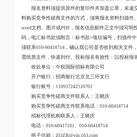
报名资料须提供原件的复印件并加盖公章，未递交
料购买竞争性磋商文件的方式，须将报名资料扫描件、汇款
word文档、图片或PDF，报名信息邮件正文中须
码，电汇标书款须附言：标书款+项目编号，扫描件
须联系010-60418714，确认我公司是否收到
需纸质文件，快递到付。投标报名有效性：以投标报
收款单位：中权国际招标有限公司
开户银行：招商银行北京北三环支行
银行账号：110937242510701
购买竞争性磋商文件联系人：
王晓庆
购买竞争性磋商文件联系电话：
010-60418714
招标代理机构联系人：王晓庆
电话：010-60417181、010-60418714
电子信箱：ZQZB@vip.163.com