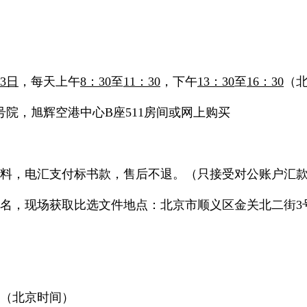
月3日
，每天上午
8：30
至
11：30
，下午
13：30
至
16：30
（
号院，旭辉空港中心B座511房间或网上购买
，电汇支付标书款，售后不退。（只接受对公账户汇
名，现场获取比选文件地点：
北京市顺义区金关北二街3
（北京时间）