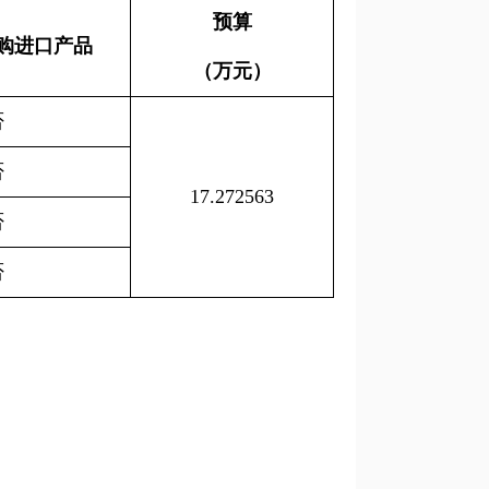
预算
购进口产品
（万元）
否
否
17.272563
否
否