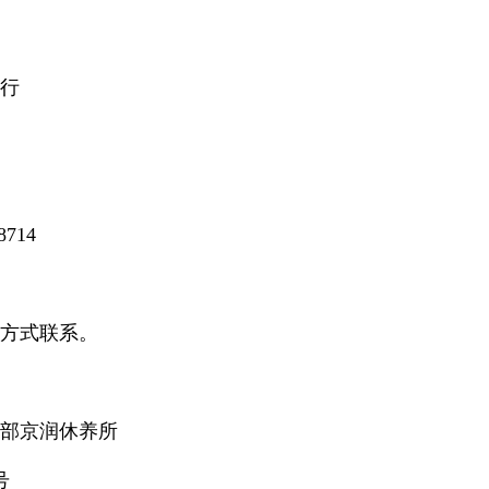
行
8714
方式联系。
部京润休养所
号