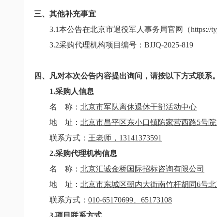
三、其他补充事宜
3.1
本公告在北京市退役军人事务局官网（
https://t
3.2
采购代理机构项目编号：
BJJQ-2025-819
四、凡对本次公告内容提出询问，请按以下方式联系
1.
采购人信息
名
称：
北京市军队离休退休干部活动中心
地
址：
北京市昌平区东小口镇陈家营西路
5
号院
联系方式：
王老师，
13141373591
2.
采购代理机构信息
名
称：
北京汇诚金桥国际招标咨询有限公司
地
址：
北京市东城区朝内大街南竹杆胡同
6
号北
联系方式：
010-65170699
、
65173108
3.
项目联系方式