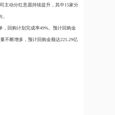
司主动分红意愿持续提升，其中15家分
向。
单，回购计划完成率49%。预计回购金
量不断增多，预计回购金额达225.29亿