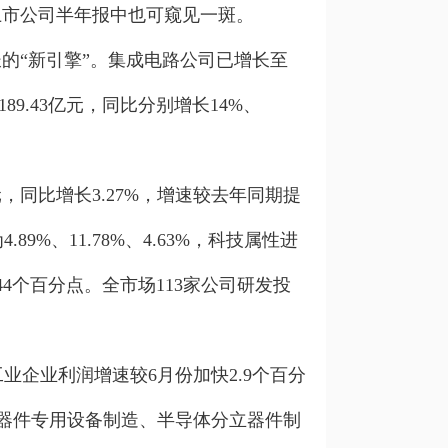
市公司半年报中也可窥见一斑。
“新引擎”。集成电路公司已增长至
9.43亿元，同比分别增长14%、
同比增长3.27%，增速较去年同期提
%、11.78%、4.63%，科技属性进
4个百分点。全市场113家公司研发投
企业利润增速较6月份加快2.9个百分
体器件专用设备制造、半导体分立器件制