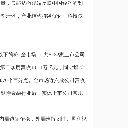
量，最能从微观端反映中国经济的韧
逐渐清晰，产业结构持续优化，科技叙
简称“全市场”）共5432家上市公司
。第二季度营收18.11万亿元，同比增长
升4.76个百分点。全市场近六成公司营收
长。剔除金融行业后，实体上市公司实现
中内需边际企稳，外需维持韧性。盈利视