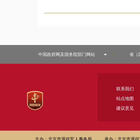
中国政府网及国务院部门网站
省（
联系我们
站点地图
建议意见
主办：北京市退役军人事务局
承办：北京市退役