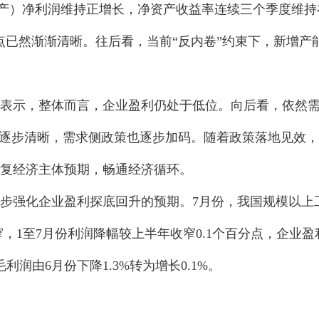
地产）净利润维持正增长，净资产收益率连续三个季度维持在
点已然渐渐清晰。往后看，当前“反内卷”约束下，新增产
示，整体而言，企业盈利仍处于低位。向后看，依然需
逐步清晰，需求侧政策也逐步加码。随着政策落地见效，预
复经济主体预期，畅通经济循环。
化企业盈利探底回升的预期。7月份，我国规模以上工业
窄，1至7月份利润降幅较上半年收窄0.1个百分点，企业
润由6月份下降1.3%转为增长0.1%。