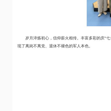
岁月淬炼初心，信仰薪火相传。丰富多彩的庆“七
现了离岗不离党、退休不褪色的军人本色。