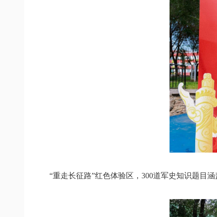
“重走长征路”
红色体验区，
300道军史知识题目
涵