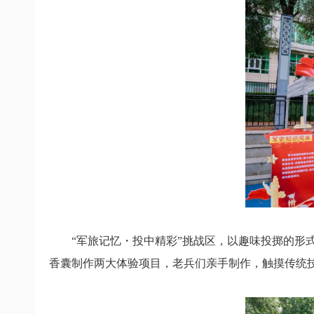
“军旅记忆・投中精彩”挑战区，
以趣味投掷的形
香囊制作两大体验项目，
老兵们亲手制作，
触摸传统