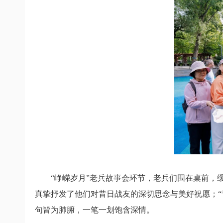
“峥嵘岁月”老兵故事会环节，
老兵们围在桌前，
真挚抒发了他们对昔日战友的
深切思念与美好祝愿；
句皆为肺腑，
一笔一划饱含深情。