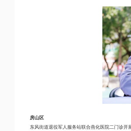
房山区
东风街道退役军人服务站联合燕化医院二门诊
开