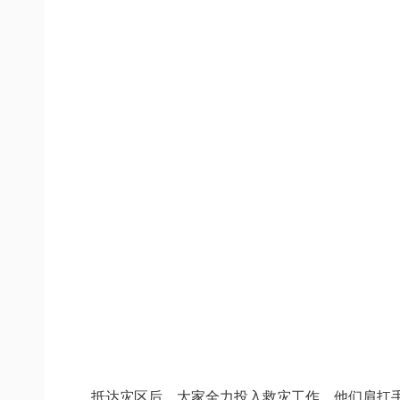
抵达灾区后，大家全力投入救灾工作。他们肩扛