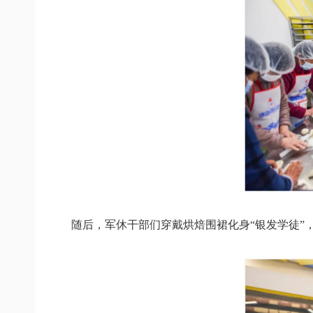
随后，军休干部们穿戴烘焙围裙
化身“银发学徒”