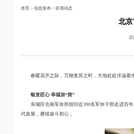
首页
>
信息发布
>
区局动态
北京
日期
春暖花开之际，万物复苏之时，
大地处处洋溢着
银发匠心 幸福加“焙”
东城区仓南军休所组织近300名军休干部
走进百年
代发展，赓续奋斗初心 。