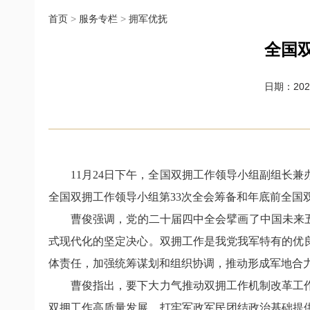
首页
>
服务专栏
>
拥军优抚
全国双
日期：2025-
11月24日下午，全国双拥工作领导小组副组长
全国双拥工作领导小组第33次全会筹备和年底前全国
曹俊强调，党的二十届四中全会擘画了中国未来
式现代化的坚定决心。双拥工作是我党我军特有的优
体责任，加强统筹谋划和组织协调，推动形成军地合
曹俊指出，要下大力气推动双拥工作机制改革工
双拥工作高质量发展、打牢军政军民团结政治基础提