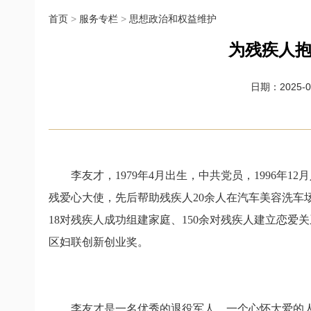
首页
>
服务专栏
>
思想政治和权益维护
为残疾人抱
日期：2025-01
李友才，
1979
年
4
月出生，中共党员，
1996
年
12
月
残爱心大使，先后帮助残疾人
20
余人在汽车美容洗车
18
对残疾人成功组建家庭、
150
余对残疾人建立恋爱关
区妇联创新创业奖。
李友才是一名优秀的退役军人、一个心怀大爱的