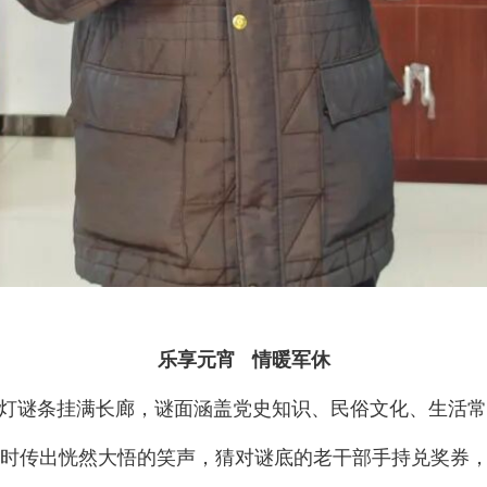
乐享元宵 情暖军休
灯谜条挂满长廊，谜面涵盖党史知识、民俗文化、生活常
时传出恍然大悟的笑声，猜对谜底的老干部手持兑奖券，