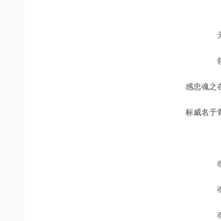
感忠魂之
标威名于