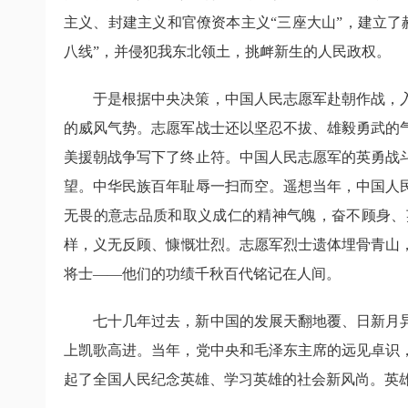
主义、封建主义和官僚资本主义“三座大山”，建立
八线”，并侵犯我东北领土，挑衅新生的人民政权。
于是根据中央决策，中国人民志愿军赴朝作战，
的威风气势。志愿军战士还以坚忍不拔、雄毅勇武的
美援朝战争写下了终止符。中国人民志愿军的英勇战
望。中华民族百年耻辱一扫而空。遥想当年，中国人
无畏的意志品质和取义成仁的精神气魄，奋不顾身、
样，义无反顾、慷慨壮烈。志愿军烈士遗体埋骨青山
将士——他们的功绩千秋百代铭记在人间。
七十几年过去，新中国的发展天翻地覆、日新月
上凯歌高进。当年，党中央和毛泽东主席的远见卓识
起了全国人民纪念英雄、学习英雄的社会新风尚。英