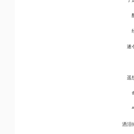
遂
遥
洒泪