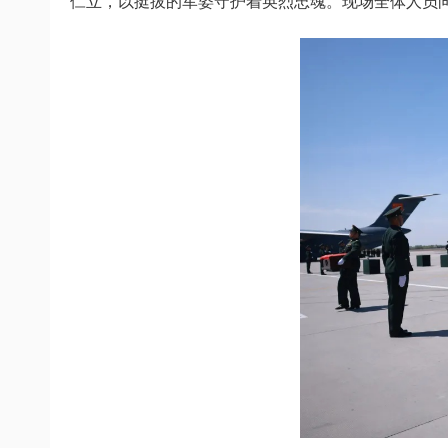
伫立，以挺拔的军姿守护着英烈忠魂。现场全体人员