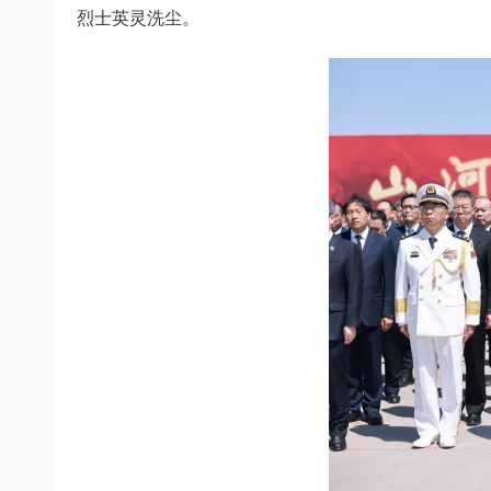
烈士英灵洗尘。