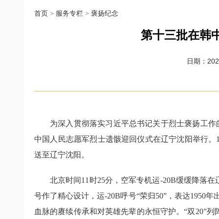
首页
>
服务专栏
>
褒扬纪念
第十三批在韩
日期：2026-
为深入贯彻落实习近平总书记关于烈士褒扬工作
中国人民志愿军烈士遗骸迎回仪式在辽宁沈阳举行。1
送至辽宁沈阳。
北京时间11时25分，空军专机运-20B缓缓降
号作了精心设计，运-20B呼号“荣归50”，表达19
血脉的赓续传承和对英雄先辈的永恒守护。“双20”