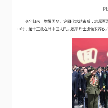
图
魂兮归来，增耀国华。迎回仪式结束后，志愿军烈
10时，第十三批在韩中国人民志愿军烈士遗骸安葬仪