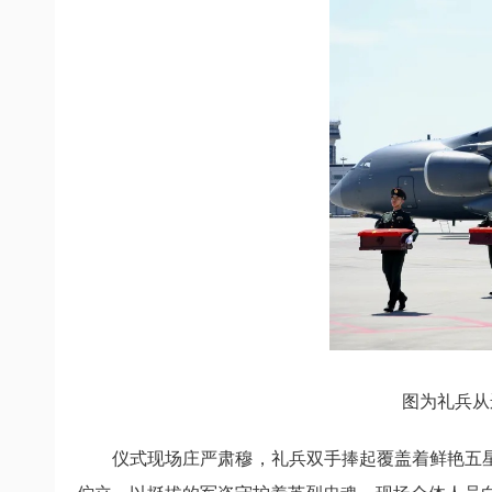
图为礼兵从
仪式现场庄严肃穆，礼兵双手捧起覆盖着鲜艳五